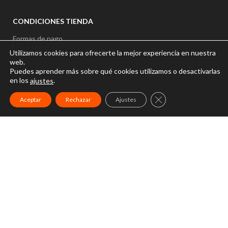
CONDICIONES TIENDA
Formas de pago
NEW
Utilizamos cookies para ofrecerte la mejor experiencia en nuestra
Garantias y devoluciones
web.
NEW
Puedes aprender más sobre qué cookies utilizamos o desactivarlas
Plazos y formas de entrega
en los
.
ajustes
Precio y disponibilidad
CERRAR EL BANNER
Aceptar
Rechazar
Ajustes
Gastos de envío
INICIO
NUESTRA TIENDA
CONÓCEMOS
BLOG
CONTACTO