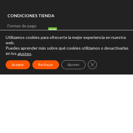
CONDICIONES TIENDA
Formas de pago
NEW
Garantias y devoluciones
Utilizamos cookies para ofrecerte la mejor experiencia en nuestra
NEW
web.
Plazos y formas de entrega
Puedes aprender más sobre qué cookies utilizamos o desactivarlas
en los
.
ajustes
Precio y disponibilidad
CERRAR EL BANNER
Aceptar
Rechazar
Ajustes
Gastos de envío
INICIO
NUESTRA TIENDA
CONÓCEMOS
BLOG
CONTACTO