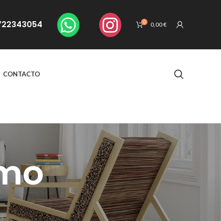
. 722343054
0
0,00
€
CONTACTO
smo