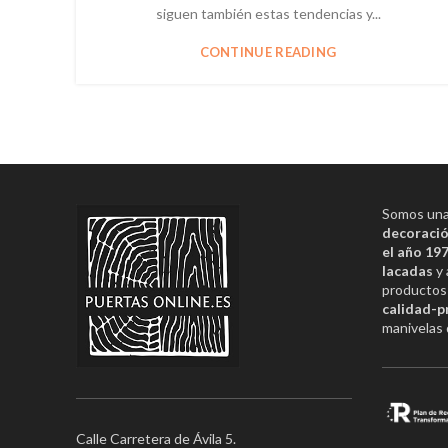
siguen también estas tendencias y...
CONTINUE READING
Somos una 
decoració
el año 19
lacadas
y 
productos 
calidad-p
manivelas 
Calle Carretera de Ávila 5.