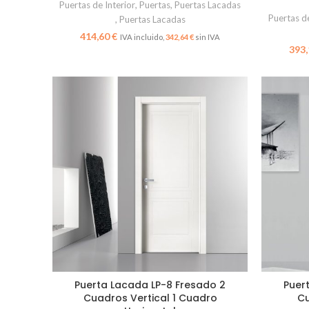
Puertas de Interior
,
Puertas
,
Puertas Lacadas
Puertas de
,
Puertas Lacadas
€
342,64
€
Puerta Lacada LP-8 Fresado 2
Puer
Cuadros Vertical 1 Cuadro
Cu