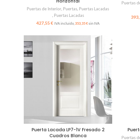
Horizontal
Puertas de
Puertas de Interior
,
Puertas
,
Puertas Lacadas
,
Puertas Lacadas
€
353,35
€
Puerta Lacada LP7-1V Fresado 2
Puert
Cuadros Blanca
Puertas de