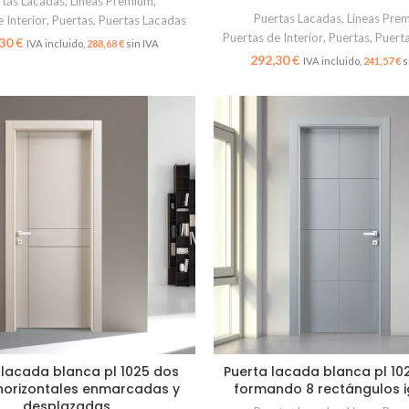
rtas Lacadas
,
Lineas Premium
,
Puertas Lacadas
,
Lineas Pre
 Interior
,
Puertas
,
Puertas Lacadas
Puertas de Interior
,
Puertas
,
Puert
€
288,68
€
€
241,57
€
 lacada blanca pl 1025 dos
Puerta lacada blanca pl 102
 horizontales enmarcadas y
formando 8 rectángulos i
desplazadas