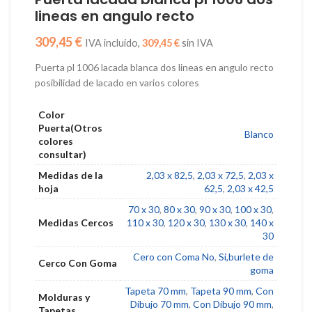
lineas en angulo recto
€
309,45
€
Puerta pl 1006 lacada blanca dos lineas en angulo recto
posibilidad de lacado en varios colores
Color
Puerta(Otros
Blanco
colores
consultar)
Medidas de la
2,03 x 82,5
,
2,03 x 72,5
,
2,03 x
hoja
62,5
,
2,03 x 42,5
70 x 30
,
80 x 30
,
90 x 30
,
100 x 30
,
Medidas Cercos
110 x 30
,
120 x 30
,
130 x 30
,
140 x
30
Cero con Coma No
,
Si,burlete de
Cerco Con Goma
goma
Tapeta 70 mm
,
Tapeta 90 mm
,
Con
Molduras y
Dibujo 70 mm
,
Con Dibujo 90 mm
,
Tapetas