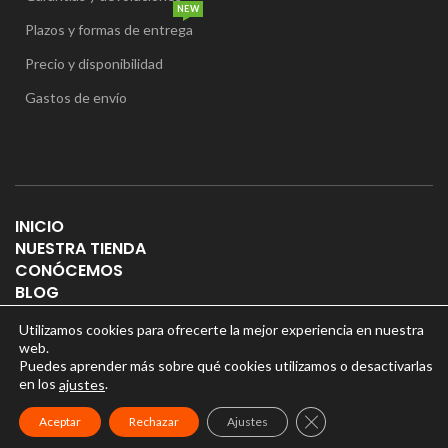
NEW
Plazos y formas de entrega
Precio y disponibilidad
Gastos de envío
INICIO
NUESTRA TIENDA
CONÓCEMOS
BLOG
CONTACTO
Utilizamos cookies para ofrecerte la mejor experiencia en nuestra
web.
Puedes aprender más sobre qué cookies utilizamos o desactivarlas
en los
.
ajustes
Puertas Online
2025, Diseño por
Gestomarketing
CERRAR EL BANNER
Aceptar
Rechazar
Ajustes
Aviso legal
|
Política de privacidad
|
Cookies