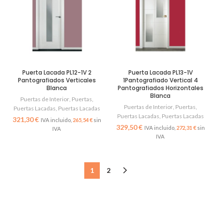
Puerta Lacada PL12-1V 2
Puerta Lacada PL13-1V
Pantografiados Verticales
1Pantografiado Vertical 4
Blanca
Pantografiados Horizontales
Blanca
Puertas de Interior
,
Puertas
,
Puertas de Interior
,
Puertas
,
Puertas Lacadas
,
Puertas Lacadas
Puertas Lacadas
,
Puertas Lacadas
€
265,54
€
€
272,31
€
1
2