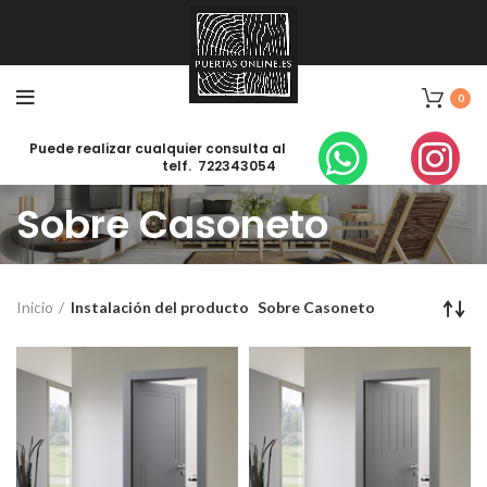
0
Puede realizar cualquier consulta al
telf. 722343054
Sobre Casoneto
Inicio
Instalación del producto
Sobre Casoneto