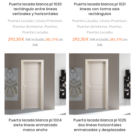
Puerta lacada blanca pl 1020
Puerta lacada blanca pl 1021
rectángulo entre lineas
lineas con forma seis
verticales y horizontales
rectángulos
Puertas Lacadas
,
Lineas Premium
,
Puertas Lacadas
,
Lineas Premium
,
Puertas de Interior
,
Puertas
,
Puertas de Interior
,
Puertas
,
Puertas Lacadas
Puertas Lacadas
€
€
241,57
€
241,57
€
Puerta lacada blanca pl 1024
Puerta lacada blanca pl 1025
siete lineas enmarcado
dos lineas horizontales
marco ancho
enmarcadas y desplazadas