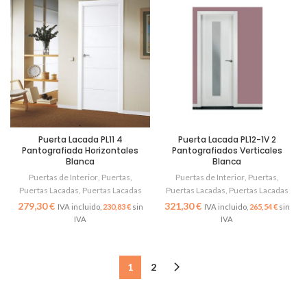
Puerta Lacada PL11 4
Puerta Lacada PL12-1V 2
Pantografiada Horizontales
Pantografiados Verticales
Blanca
Blanca
Puertas de Interior
,
Puertas
,
Puertas de Interior
,
Puertas
,
Puertas Lacadas
,
Puertas Lacadas
Puertas Lacadas
,
Puertas Lacadas
€
€
230,83
€
265,54
€
1
2