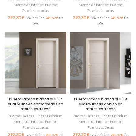
Puertas de Interior
,
Puertas
,
Puertas de Interior
,
Puertas
,
Puertas Lacadas
Puertas Lacadas
€
€
241,57
€
241,57
€
Puerta lacada blanca pl 1037
Puerta lacada blanca pl 1038
cuatro lineas enmarcadas en
cuatro lineas dobles en
marco estrecho
marco estrecho
Puertas Lacadas
,
Lineas Premium
,
Puertas Lacadas
,
Lineas Premium
,
Puertas de Interior
,
Puertas
,
Puertas de Interior
,
Puertas
,
Puertas Lacadas
Puertas Lacadas
€
€
241,57
€
241,57
€