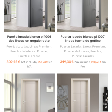
Puerta lacada blanca pl 1006
Puerta lacada blanca pl 1007
dos lineas en angulo recto
lineas forma de gráfico
Puertas Lacadas
,
Lineas Premium
,
Puertas Lacadas
,
Lineas Premium
,
Puertas de Interior
,
Puertas
,
Puertas de Interior
,
Puertas
,
Puertas Lacadas
Puertas Lacadas
€
€
255,74
€
288,68
€