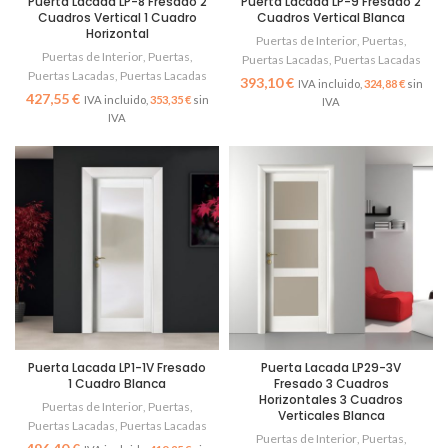
Puerta Lacada LP-8 Fresado 2
Puerta Lacada LP-9 Fresado 2
Cuadros Vertical 1 Cuadro
Cuadros Vertical Blanca
Horizontal
Puertas de Interior
,
Puertas
,
Puertas de Interior
,
Puertas
,
Puertas Lacadas
,
Puertas Lacadas
Puertas Lacadas
,
Puertas Lacadas
€
324,88
€
€
353,35
€
Puerta Lacada LP1-1V Fresado
Puerta Lacada LP29-3V
1 Cuadro Blanca
Fresado 3 Cuadros
Horizontales 3 Cuadros
Puertas de Interior
,
Puertas
,
Verticales Blanca
Puertas Lacadas
,
Puertas Lacadas
Puertas de Interior
,
Puertas
,