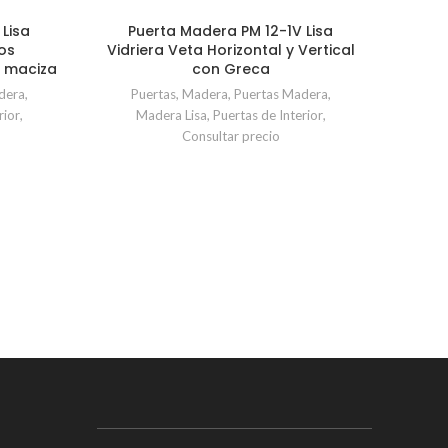
Lisa
Puerta Madera PM 12-1V Lisa
os
Vidriera Veta Horizontal y Vertical
a maciza
con Greca
dera
,
Puertas
,
Madera
,
Puertas Madera
,
rior
,
Madera Lisa
,
Puertas de Interior
,
Puer
Consultar precio
Puertas