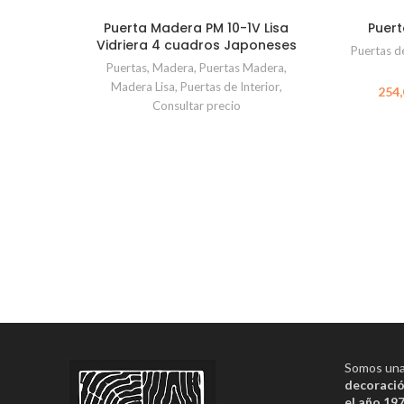
Puerta Madera PM 10-1V Lisa
Puert
Vidriera 4 cuadros Japoneses
Puertas de
Puertas
,
Madera
,
Puertas Madera
,
Madera Lisa
,
Puertas de Interior
,
Consultar precio
Somos una 
decoració
el año 19