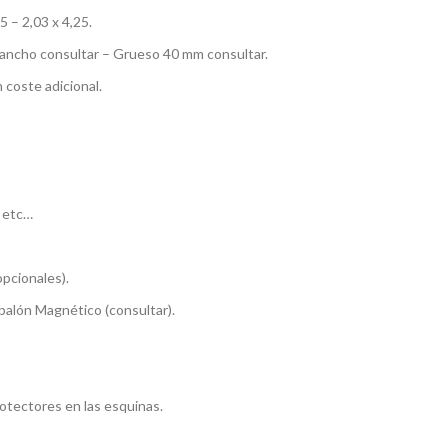
5 – 2,03 x 4,25.
n ancho consultar – Grueso 40 mm consultar.
 coste adicional.
s etc…
pcionales).
balón Magnético (consultar).
rotectores en las esquinas.