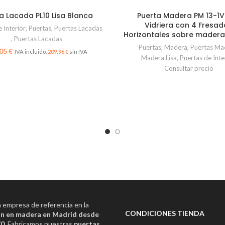
a Lacada PL10 Lisa Blanca
Puerta Madera PM 13-1V 
Vidriera con 4 Fresad
 Interior
,
Puertas
,
Puertas Lacadas
Horizontales sobre mader
,
Puertas Lacadas
Puertas
,
Madera
,
Puertas Ma
€
209,96
€
Madera Lisa
,
Puertas de Inte
Consultar precio
empresa de referencia en la
CONDICIONES TIENDA
n en madera en Madrid desde
70
. Fabricamos nuestras
puertas