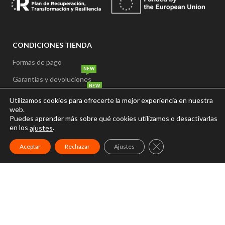
CONDICIONES TIENDA
Formas de pago
NEW
Garantias y devoluciones
NEW
Plazos y formas de entrega
Utilizamos cookies para ofrecerte la mejor experiencia en nuestra
web.
Precio y disponibilidad
Puedes aprender más sobre qué cookies utilizamos o desactivarlas
en los
.
ajustes
Gastos de envío
CERRAR EL BANNER
Aceptar
Rechazar
Ajustes
INICIO
NUESTRA TIENDA
CONÓCEMOS