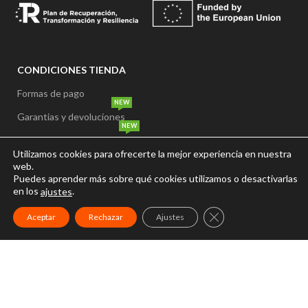
CONDICIONES TIENDA
Formas de pago
NEW
Garantias y devoluciones
NEW
Plazos y formas de entrega
Utilizamos cookies para ofrecerte la mejor experiencia en nuestra
Precio y disponibilidad
web.
Puedes aprender más sobre qué cookies utilizamos o desactivarlas
Gastos de envío
en los
.
ajustes
CERRAR EL BANNER
Aceptar
Rechazar
Ajustes
INICIO
NUESTRA TIENDA
CONÓCEMOS