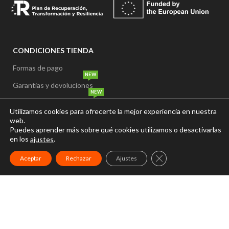
CONDICIONES TIENDA
Formas de pago
NEW
Garantias y devoluciones
NEW
Plazos y formas de entrega
Utilizamos cookies para ofrecerte la mejor experiencia en nuestra
Precio y disponibilidad
web.
Puedes aprender más sobre qué cookies utilizamos o desactivarlas
Gastos de envío
en los
.
ajustes
CERRAR EL BANNER
Aceptar
Rechazar
Ajustes
INICIO
NUESTRA TIENDA
CONÓCEMOS