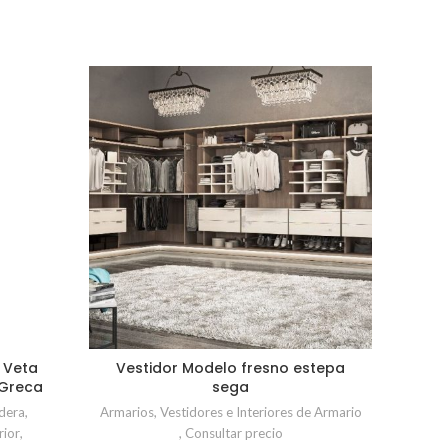
Frent
Armar
 Veta
Vestidor Modelo fresno estepa
 Greca
sega
dera
,
Armarios
,
Vestidores e Interiores de Armario
rior
,
,
Consultar precio