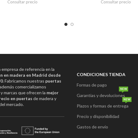
Consultar precio
Consultar precio
empresa de referencia en la
CONDICIONES TIENDA
n en madera en Madrid desde
70
. Fabricamos nuestras
puertas
Formas de pago
además comercializamos
NEW
y marcas que ofrecen la
mejor
Garantias y devoluciones
recio en puertas
de madera y
NEW
del mercado.
Plazos y formas de entrega
Precio y disponibilidad
Gastos de envío