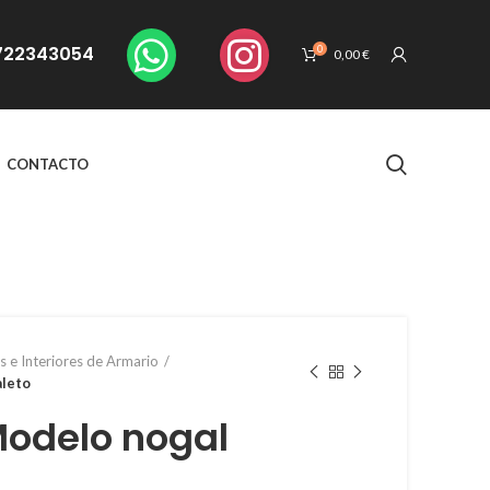
. 722343054
0
0,00
€
CONTACTO
s e Interiores de Armario
aleto
Modelo nogal