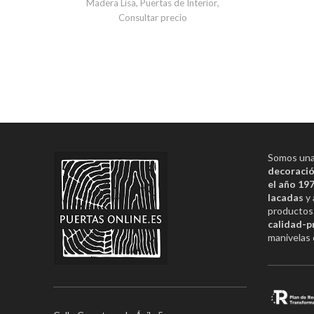
Madera Lisa
,
Puertas de Interior
,
Consultar precio
Somos una 
decoració
el año 19
lacadas
y 
productos 
calidad-p
manivelas 