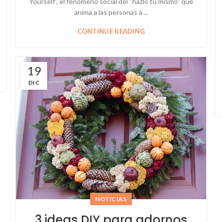
Yourself”, el fenómeno social del “hazlo tú mismo” que
anima a las personas a ...
CONTINUE READING
19
DIC
NOTICIAS
3 ideas DIY para adornos