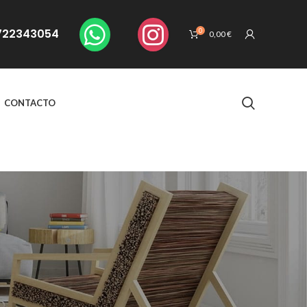
. 722343054
0
0,00
€
CONTACTO