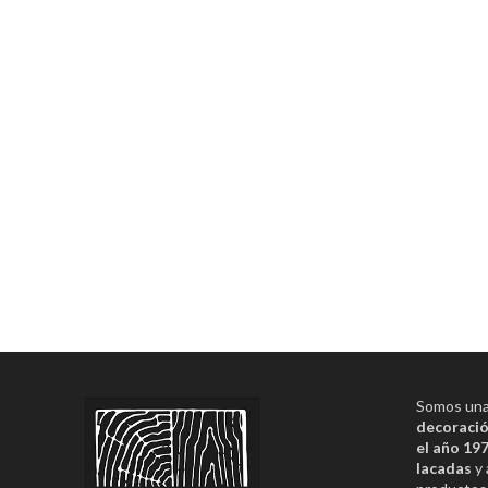
Somos una 
decoració
el año 19
lacadas
y 