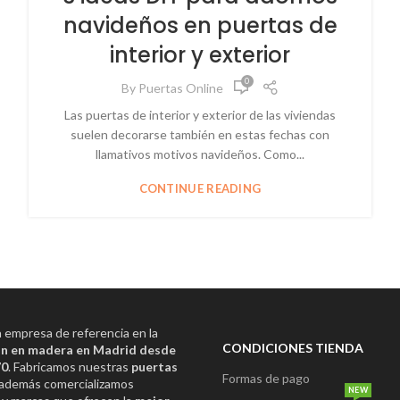
navideños en puertas de
interior y exterior
0
By
Puertas Online
Las puertas de interior y exterior de las viviendas
suelen decorarse también en estas fechas con
llamativos motivos navideños. Como...
CONTINUE READING
empresa de referencia en la
CONDICIONES TIENDA
n en madera en Madrid desde
70
. Fabricamos nuestras
puertas
Formas de pago
además comercializamos
NEW