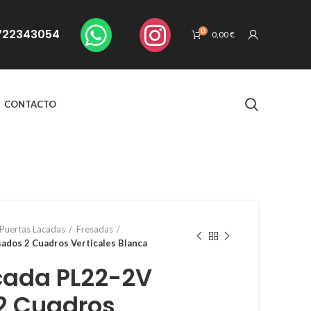
. 722343054
0
0,00
€
CONTACTO
Puertas Lacadas
Fresadas
ados 2 Cuadros Verticales Blanca
cada PL22-2V
2 Cuadros
€