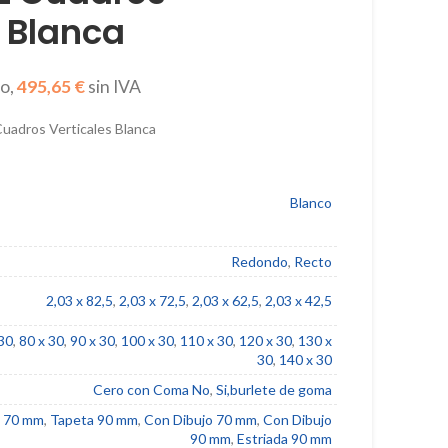
€
495,65
€
s Blanca
495,65
€
495,65
€
uadros Verticales Blanca
Blanco
Redondo
,
Recto
2,03 x 82,5
,
2,03 x 72,5
,
2,03 x 62,5
,
2,03 x 42,5
 30
,
80 x 30
,
90 x 30
,
100 x 30
,
110 x 30
,
120 x 30
,
130 x
30
,
140 x 30
Cero con Coma No
,
Si,burlete de goma
 70 mm
,
Tapeta 90 mm
,
Con Dibujo 70 mm
,
Con Dibujo
90 mm
,
Estriada 90 mm