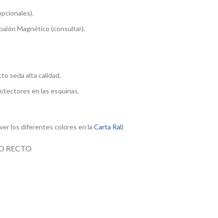
pcionales).
balón Magnético (consultar).
to seda alta calidad.
rotectores en las esquinas.
ver los diferentes colores en la
Carta Ral
)
O RECTO