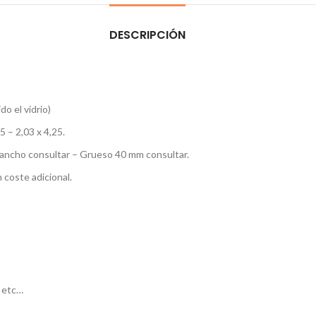
DESCRIPCIÓN
do el vidrio)
5 – 2,03 x 4,25.
n ancho consultar – Grueso 40 mm consultar.
 coste adicional.
s etc…