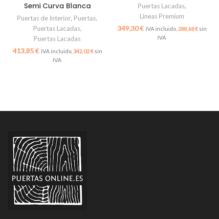
Semi Curva Blanca
Puertas Lacadas
,
Lineas Premium
Puertas de Interior
,
Puertas
,
€
Puertas Lacadas
,
288,68
€
Puertas Lacadas
€
342,02
€