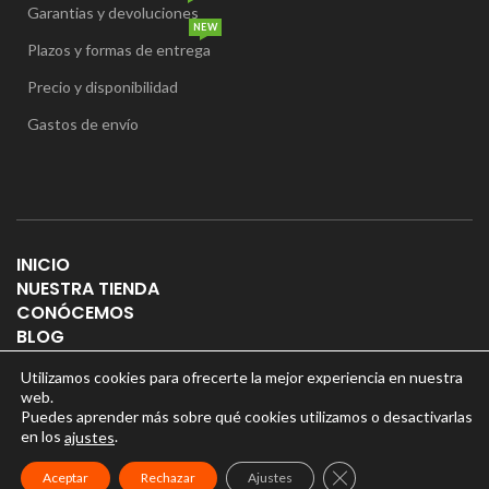
Garantias y devoluciones
NEW
Plazos y formas de entrega
Precio y disponibilidad
Gastos de envío
INICIO
NUESTRA TIENDA
CONÓCEMOS
BLOG
CONTACTO
Utilizamos cookies para ofrecerte la mejor experiencia en nuestra
web.
Puedes aprender más sobre qué cookies utilizamos o desactivarlas
en los
.
ajustes
Puertas Online
2025, Diseño por
Gestomarketing
CERRAR EL BANNER
Aceptar
Rechazar
Ajustes
Aviso legal
|
Política de privacidad
|
Cookies