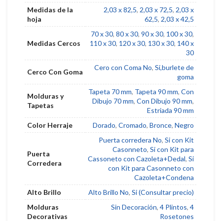
Medidas de la
2,03 x 82,5
,
2,03 x 72,5
,
2,03 x
hoja
62,5
,
2,03 x 42,5
70 x 30
,
80 x 30
,
90 x 30
,
100 x 30
,
Medidas Cercos
110 x 30
,
120 x 30
,
130 x 30
,
140 x
30
Cero con Coma No
,
Si,burlete de
Cerco Con Goma
goma
Tapeta 70 mm
,
Tapeta 90 mm
,
Con
Molduras y
Dibujo 70 mm
,
Con Dibujo 90 mm
,
Tapetas
Estriada 90 mm
Color Herraje
Dorado
,
Cromado
,
Bronce
,
Negro
Puerta corredera No
,
Si con Kit
Casonneto
,
Si con Kit para
Puerta
Cassoneto con Cazoleta+Dedal
,
Si
Corredera
con Kit para Casonneto con
Cazoleta+Condena
Alto Brillo
Alto Brillo No
,
Si (Consultar precio)
Molduras
Sin Decoración
,
4 Plintos
,
4
Decorativas
Rosetones