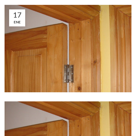
17
ENE